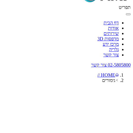
תפריט
דף הבית
אודות
שירותים
מדפסות 3D
מרכז ידע
גלריה
צור קשר
02-5805800
צור קשר
HOME //
גימורים