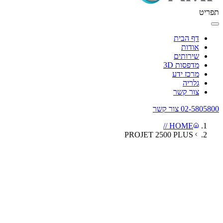
תפריט
דף הבית
אודות
שירותים
מדפסות 3D
מרכז ידע
גלריה
צור קשר
02-5805800
צור קשר
HOME //
PROJET 2500 PLUS