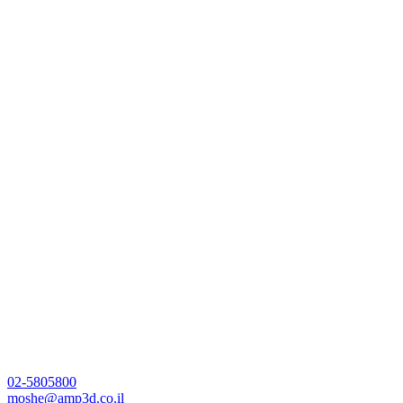
02-5805800
moshe@amp3d.co.il