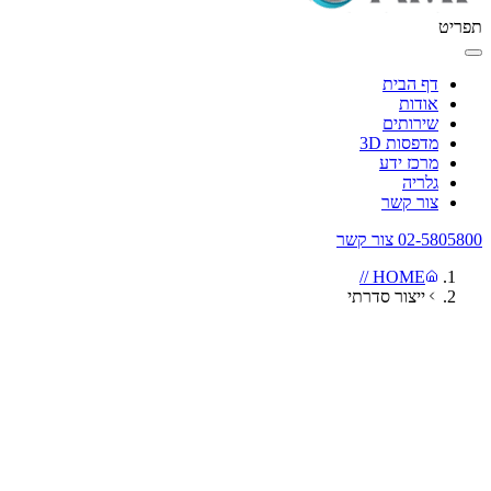
תפריט
דף הבית
אודות
שירותים
מדפסות 3D
מרכז ידע
גלריה
צור קשר
02-5805800
צור קשר
HOME //
ייצור סדרתי