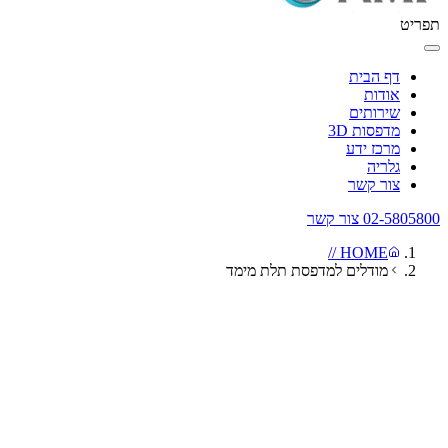
תפריט
דף הבית
אודות
שירותים
מדפסות 3D
מרכז ידע
גלריה
צור קשר
02-5805800
צור קשר
HOME //
מודלים למדפסת תלת מימד