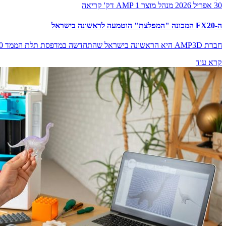
30 אפריל 2026
מנהל מוצר AMP
1 דק' קריאה
ה-FX20 המכונה "המפלצת" הוטמעה לראשונה בישראל
חברת AMP3D היא הראשונה בישראל שהתחדשה במדפסת תלת הממד FX20 מבית חברת Markforged. AMP3D בניהולו של משה אסייג, היא לשכת…
קרא עוד