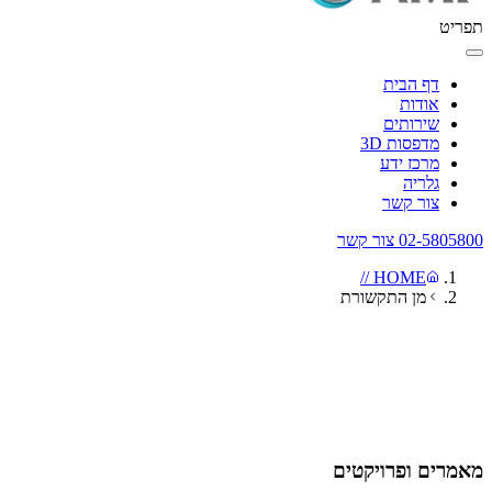
תפריט
דף הבית
אודות
שירותים
מדפסות 3D
מרכז ידע
גלריה
צור קשר
02-5805800
צור קשר
HOME //
מן התקשורת
מאמרים // מן התקשורת
מאמרים ופרויקטים