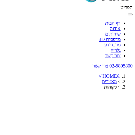
תפריט
דף הבית
אודות
שירותים
מדפסות 3D
מרכז ידע
גלריה
צור קשר
02-5805800
צור קשר
HOME //
מאמרים
לקוחות