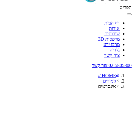
ריט
דף הבית
אודות
שירותים
מדפסות 3D
מרכז ידע
גלריה
צור קשר
02-58058
צור קשר
HOME //
גימורים
אינסרטים