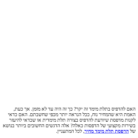
01 מאי 2022
2 דק' קריאה
מנהל מוצר AMP
EXPERT CONTRIBUTOR
האם להדפיס בתלת מימד זה יקר? כך זה היה עד לא מזמן. אך כעת,
האמת היא שהמחיר נוח, ככל הנראה יותר מכפי שחשבתם. האם כדאי
לקנות מדפסת שיודעת להדפיס בצורה תלת מימדית או שכדאי להיעזר
בשירות מקצועי של הדפסות כאלה? אלה הדגשים החשובים ביותר בנושא
של
הדפסת תלת מימד מחיר
, לכל המתעניין.