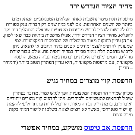
מחיר הציוד הנדרש ירד
מדפסות תלת מימד נחשבות לאחד הפלאים הטכנולוגיים המתקדמים
ביותר של השנים האחרונות. אם לפני כמה שנים רק חברות ענק ספורות
יכלו להרשות לעצמן לרכוש מדפסות מקצועיות שכאלה והתהליך היה יקר
להפליא, מחירי הציוד הנדרש ירדו. אפילו מדפסות ביתיות כבר יצאו לשוק,
אך הן עדיין רחוקות מאוד מהיכולות של המדפסות המקצועיות. למי
שמעוניין להדפיס לעצמו מודלים קטנים בתור תחביב או להנאה, ניתן
לרכוש מדפסת תלת מימד סבירה במחיר יחסית נוח. אולם עבור יצירת
מודלים, דגמים ומוצרים איכותיים וברמת גימור גבוהה ממש, הדפסה
מקצועית, עם מדפסות מקצועיות, היא עדיין הפתרון הטוב ביותר (והמחיר
– סביר).
הדפסת קווי מוצרים במחיר נגיש
מכיוון שמחיר ההדפסות המקצועיות הפך לנגיש למדי, מדובר בפתרון
שיכול להתאים לתעשיינים ולסוחרים. ניתן להדפיס קווי מוצרים ייחודיים
ואיכותיים, ברמת דיוק גבוהה מאוד. זהו יכול להוות פתרון חלופי להקמת
קו ייצור סטנדרטי, כאשר לא רוצים לצאת בשלב זה לייצור המוני בקנה
מידה עצום.
הדפסת אב טיפוס
מושקע, במחיר אפשרי